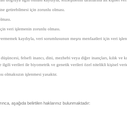
n doğruya ilgili olması kaydıyla, sözleşmenin taraflarına ait kişisel veri
e getirebilmesi için zorunlu olması.
olması.
için veri işlemenin zorunlu olması.
ar vermemek kaydıyla, veri sorumlusunun meşru menfaatleri için veri işle
i düşüncesi, felsefi inancı, dini, mezhebi veya diğer inançları, kılık ve k
gili verileri ile biyometrik ve genetik verileri özel nitelikli kişisel verid
ızası olmaksızın işlenmesi yasaktır.
ınca, aşağıda belirtilen haklarınız bulunmaktadır: