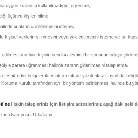
na uygun kullanılıp kullanılmadığını öğrenme,
dığı üçüncü kişileri bilme,
halinde bunların düzeltilmesini isteme,
işisel verilerin silinmesini veya yok edilmesini isteme ve bu kapsam
iz edilmesi suretiyle kişinin kendisi aleyhine bir sonucun ortaya çıkmas
bebiyle zarara uğranması halinde zararın giderilmesini talep etme.
nizi tespit edici belgeler ile ıslak imzalı ve yazılı olarak aşağıda beli
ri Koruma Kurulu tarafından ayrı bir yöntem belirlenmesi halinde bu yön
eti’ne
ilişkin talepleriniz için iletişim adreslerimiz aşağıdaki şekild
itüsü Kampüsü, Urla/İzmir