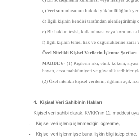
c) Bir sözleşmenin kurulması veya ifasıyla doğruda
ç) Veri sorumlusunun hukuki yükümlülüğünü yerin
d) İlgili kişinin kendisi tarafından alenileştirilmiş 
e) Bir hakkın tesisi, kullanılması veya korunması 
f) İlgili kişinin temel hak ve özgürlüklerine zar
Özel Nitelikli Kişisel Verilerin İşlenme Şartları
MADDE 6-
(1) Kişilerin ırkı, etnik kökeni, siyas
hayatı, ceza mahkûmiyeti ve güvenlik tedbirleriyle il
(2) Özel nitelikli kişisel verilerin, ilgilinin açık r
4.
Kişisel Veri Sahibinin Hakları
Kişisel veri sahibi olarak, KVKK’nın 11. maddesi uyar
Kişisel veri işlenip işlenmediğini öğrenme,
-
Kişisel veri işlenmişse buna ilişkin bilgi talep etme,
-