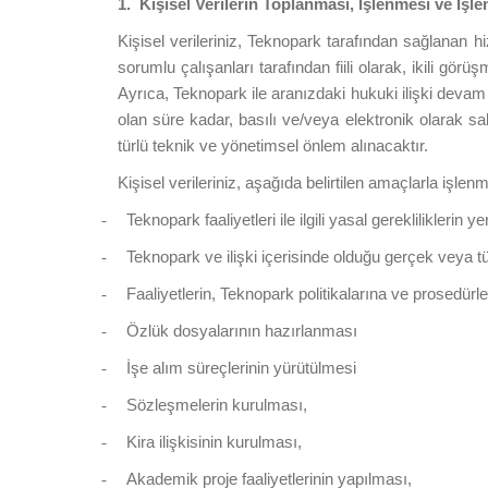
1.
Kişisel Verilerin Toplanması, İşlenmesi ve İşl
Kişisel verileriniz, Teknopark tarafından sağlanan 
sorumlu çalışanları tarafından fiili olarak, ikili görü
Ayrıca, Teknopark ile aranızdaki hukuki ilişki devam 
olan süre kadar, basılı ve/veya elektronik olarak sa
türlü teknik ve yönetimsel önlem alınacaktır.
Kişisel verileriniz, aşağıda belirtilen amaçlarla işlenm
Teknopark faaliyetleri ile ilgili yasal gerekliliklerin ye
-
Teknopark ve ilişki içerisinde olduğu gerçek veya tüze
-
Faaliyetlerin, Teknopark politikalarına ve prosedürle
-
Özlük dosyalarının hazırlanması
-
İşe alım süreçlerinin yürütülmesi
-
Sözleşmelerin kurulması,
-
Kira ilişkisinin kurulması,
-
Akademik proje faaliyetlerinin yapılması,
-