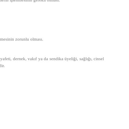
lerin işlenmesinin gerekli olması.
nmesinin zorunlu olması.
ıyafeti, dernek, vakıf ya da sendika üyeliği, sağlığı, cinsel
ir.