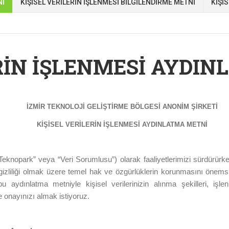
Nİ
KİŞİSEL VERİLERİN İŞLENMESİ BİLGİLENDİRME METNİ
KİŞİ
ERİN İŞLENMESİ AYDI
İZMİR TEKNOLOJİ GELİŞTİRME BÖLGESİ ANONİM ŞİRKETİ
KİŞİSEL VERİLERİN İŞLENMESİ AYDINLATMA METNİ
Teknopark” veya “Veri Sorumlusu”) olarak faaliyetlerimizi sürdürürke
n gizliliği olmak üzere temel hak ve özgürlüklerin korunmasını önem
 aydınlatma metniyle kişisel verilerinizin alınma şekilleri, işl
 onayınızı almak istiyoruz.