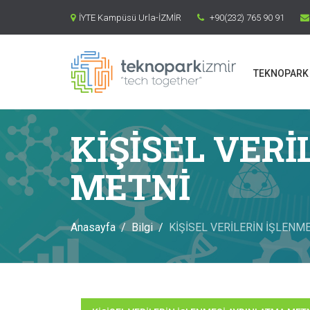
İYTE Kampüsü Urla-İZMİR
+90(232) 765 90 91
TEKNOPARK 
KİŞİSEL VER
METNİ
Anasayfa
Bilgi
KİŞİSEL VERİLERİN İŞLENM