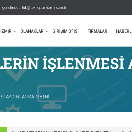
genelmudurluk@teknoparkizmir.com.tr
İZMİR
OLANAKLAR
GİRİŞİM OFİSİ
FİRMALAR
HABERL
İLERİN İŞLENMES
ESİ AYDINLATMA METNİ