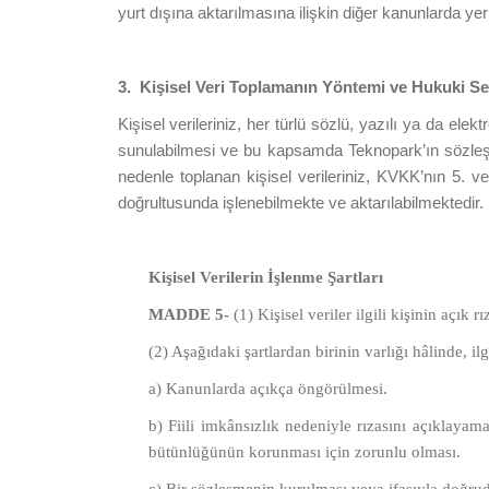
yurt dışına aktarılmasına ilişkin diğer kanunlarda yer
3.
Kişisel Veri Toplamanın Yöntemi ve Hukuki S
Kişisel verileriniz, her türlü sözlü, yazılı ya da el
sunulabilmesi ve bu kapsamda Teknopark’ın sözleşme
nedenle toplanan kişisel verileriniz, KVKK’nın 5. v
doğrultusunda işlenebilmekte ve aktarılabilmektedir.
Kişisel Verilerin İşlenme Şartları
MADDE 5-
(1) Kişisel veriler ilgili kişinin açık 
(2) Aşağıdaki şartlardan birinin varlığı hâlinde, i
a) Kanunlarda açıkça öngörülmesi.
b) Fiili imkânsızlık nedeniyle rızasını açıklay
bütünlüğünün korunması için zorunlu olması.