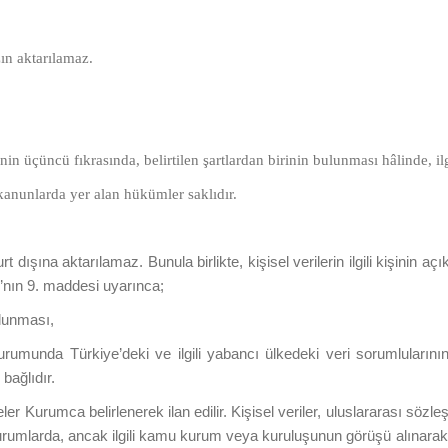
ızın aktarılamaz.
n üçüncü fıkrasında, belirtilen şartlardan birinin bulunması hâlinde, ilgil
r kanunlarda yer alan hükümler saklıdır.
yurt dışına aktarılamaz. Bunula birlikte, kişisel verilerin ilgili kişinin
K’nın 9. maddesi uyarınca;
lunması,
umunda Türkiye’deki ve ilgili yabancı ülkedeki veri sorumlularının 
bağlıdır.
r Kurumca belirlenerek ilan edilir. Kişisel veriler, uluslararası sözl
durumlarda, ancak ilgili kamu kurum veya kuruluşunun görüşü alınarak Ku