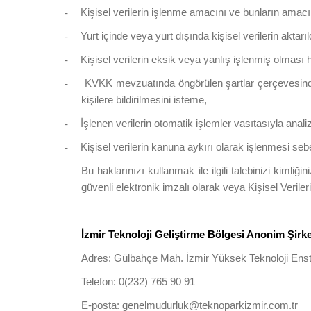
Kişisel verilerin işlenme amacını ve bunların amacı
-
Yurt içinde veya yurt dışında kişisel verilerin aktarıl
-
Kişisel verilerin eksik veya yanlış işlenmiş olması 
-
KVKK mevzuatında öngörülen şartlar çerçevesinde k
-
kişilere bildirilmesini isteme,
İşlenen verilerin otomatik işlemler vasıtasıyla anal
-
Kişisel verilerin kanuna aykırı olarak işlenmesi se
-
Bu haklarınızı kullanmak ile ilgili talebinizi kimliği
güvenli elektronik imzalı olarak veya Kişisel Verile
İzmir Teknoloji Geliştirme Bölgesi Anonim Şirk
Adres: Gülbahçe Mah. İzmir Yüksek Teknoloji Enst
Telefon: 0(232) 765 90 91
E-posta: genelmudurluk@teknoparkizmir.com.tr