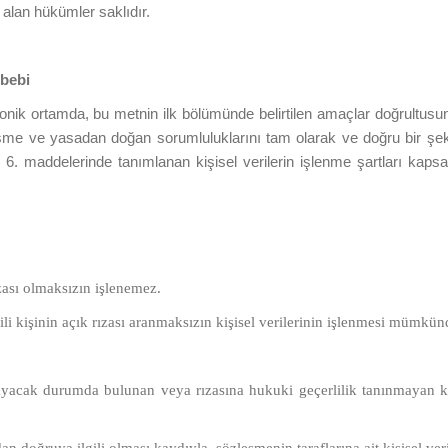
 alan hükümler saklıdır.
ebebi
ektronik ortamda, bu metnin ilk bölümünde belirtilen amaçlar doğrultu
 ve yasadan doğan sorumluluklarını tam olarak ve doğru bir şekilde 
e 6. maddelerinde tanımlanan kişisel verilerin işlenme şartları kaps
rızası olmaksızın işlenemez.
lgili kişinin açık rızası aranmaksızın kişisel verilerinin işlenmesi mümkün
amayacak durumda bulunan veya rızasına hukuki geçerlilik tanınmayan k