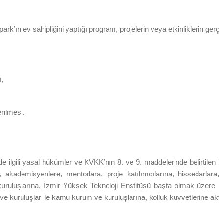
k’ın ev sahipliğini yaptığı program, projelerin veya etkinliklerin gerç
ı,
erilmesi.
inde ilgili yasal hükümler ve KVKK’nın 8. ve 9. maddelerinde belirtilen
na, akademisyenlere, mentorlara, proje katılımcılarına, hissedarlara,
i kuruluşlarına, İzmir Yüksek Teknoloji Enstitüsü başta olmak üzere
e kuruluşlar ile kamu kurum ve kuruluşlarına, kolluk kuvvetlerine akta