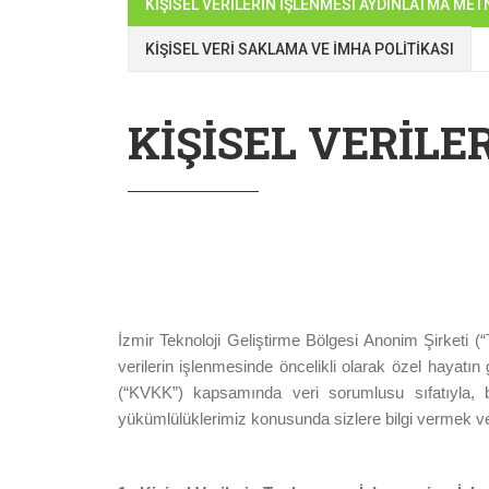
KİŞİSEL VERİLERİN İŞLENMESİ AYDINLATMA MET
KİŞİSEL VERİ SAKLAMA VE İMHA POLİTİKASI
KİŞİSEL VERİL
İzmir Teknoloji Geliştirme Bölgesi Anonim Şirketi (“
verilerin işlenmesinde öncelikli olarak özel hayatı
(“KVKK”) kapsamında veri sorumlusu sıfatıyla, bu
yükümlülüklerimiz konusunda sizlere bilgi vermek ve