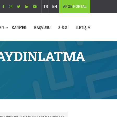
TR
EN
ARGE
PORTAL
ER
KARİYER
BAŞVURU
S.S.S.
İLETİŞİM
İ AYDINLATMA