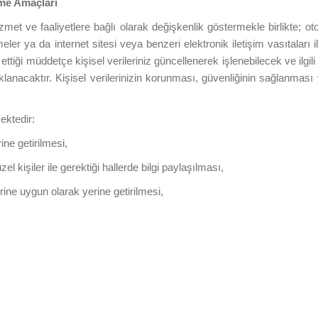
eme Amaçları
hizmet ve faaliyetlere bağlı olarak değişkenlik göstermekle birlikte;
şmeler ya da internet sitesi veya benzeri elektronik iletişim vasıtaları 
ettiği müddetçe kişisel verileriniz güncellenerek işlenebilecek ve ilgi
klanacaktır. Kişisel verilerinizin korunması, güvenliğinin sağlanmas
ektedir:
rine getirilmesi,
l kişiler ile gerektiği hallerde bilgi paylaşılması,
rine uygun olarak yerine getirilmesi,