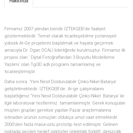
Hakkında
Firmamız 2007 yılından beridir İZTEKGEB'de faaliyet
göstermektedir. Temel olarak ticarileşebilme potansiyeli
yüksek Ar-Ge projelerini başlatmak ve hayata geçirmek
amacıyla Dr. Ogan OCALI liderliğinde kurulmuştur. Firmamız ilk
projesi olan ' Dijital Fotoğraflardan 3 Boyutlu Modelleme
Yazılımı' olan Tgi3D adlı programı tamamlamış ve
ticarileştirmiştir.
Daha sonra ‘Yeni Nesil Doldurulabilir Çinko-Nikel Batarya’
geliştirilmektedir. İZTEKGEB’de Ar-ge çalışmalarını
başlattığımız ‘Yeni Nesil Doldurulabilir Çinko-Nikel Batarya’ ile
ilgili laboratuvar testlerimiz tamamlanmıştır. Gerek konuşulan
müşteri grupları gerekse yapılan Pazar araştırmalarına
istinaden ürünün sonuçları oldukça umut vaat etmektedir.
2000’den fazla masa-üstü prototip test edilmiştir. Gelinen
noktada seçilen hedef sektörler (elektrikli forklift, denizcilik