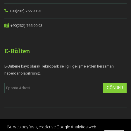
+90(232) 765 90 91
+90(232) 765 90 93
E-Bülten
E-Bültene kayıt olarak Teknopark ile ilgili gelişmelerden herzaman
haberdar olabilirsiniz.
GÖNDER
© Copyright 2019 Teknopark İzmir | Tüm hakları saklıdır.
Bu web sayfası çerezler ve Google Analytics web