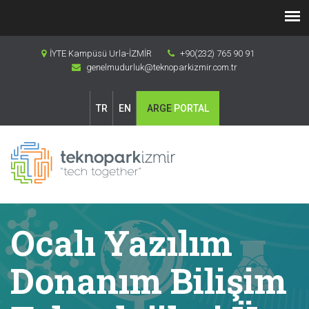
İYTE Kampüsü Urla-İZMİR
+90(232) 765 90 91
genelmudurluk@teknoparkizmir.com.tr
TR
EN
ARGE
PORTAL
Ocalı Yazılım
Donanım Bilişim