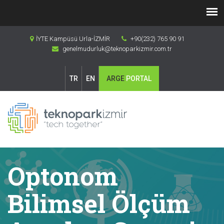
İYTE Kampüsü Urla-İZMİR
+90(232) 765 90 91
genelmudurluk@teknoparkizmir.com.tr
TR
EN
ARGE
PORTAL
Optonom
Bilimsel Ölçüm