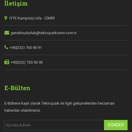
İletişim
İYTE Kampüsü Urla - İZMİR
genelmudurluk@teknoparkizmir.com.tr
+90(232) 765 90 91
+90(232) 765 90 93
E-Bülten
E-Bültene kayıt olarak Teknopark ile ilgili gelişmelerden herzaman
haberdar olabilirsiniz.
GÖNDER