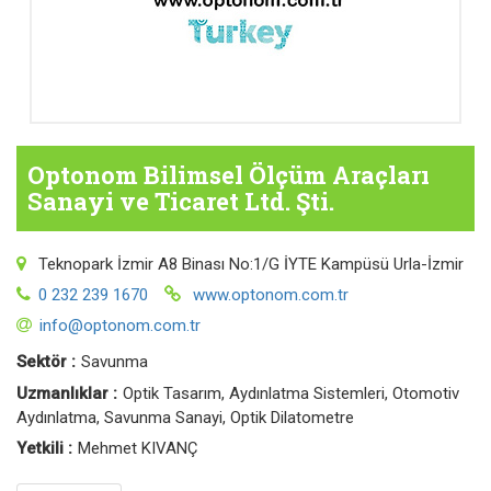
Optonom Bilimsel Ölçüm Araçları
Sanayi ve Ticaret Ltd. Şti.
Teknopark İzmir A8 Binası No:1/G İYTE Kampüsü Urla-İzmir
0 232 239 1670
www.optonom.com.tr
info@optonom.com.tr
Sektör :
Savunma
Uzmanlıklar :
Optik Tasarım, Aydınlatma Sistemleri, Otomotiv
Aydınlatma, Savunma Sanayi, Optik Dilatometre
Yetkili :
Mehmet KIVANÇ