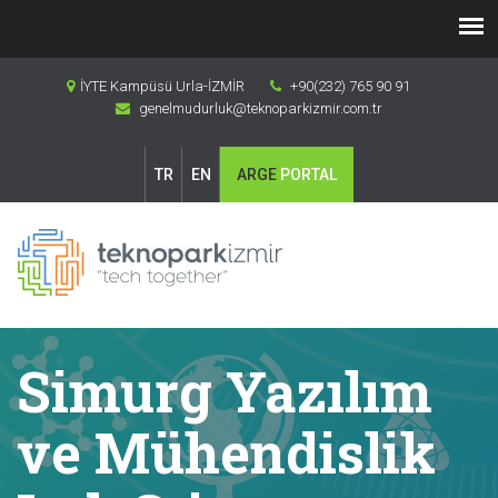
İYTE Kampüsü Urla-İZMİR
+90(232) 765 90 91
genelmudurluk@teknoparkizmir.com.tr
TR
EN
ARGE
PORTAL
Simurg Yazılım
ve Mühendislik