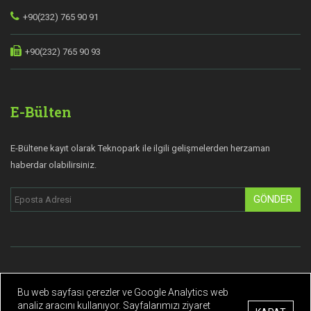
+90(232) 765 90 91
+90(232) 765 90 93
E-Bülten
E-Bültene kayıt olarak Teknopark ile ilgili gelişmelerden herzaman
haberdar olabilirsiniz.
GÖNDER
© Copyright 2019 Teknopark İzmir | Tüm hakları saklıdır.
Bu web sayfası çerezler ve Google Analytics web
Gizlilik Politikası
Kişisel Verilerin Korunması
analiz aracını kullanıyor. Sayfalarımızı ziyaret
|