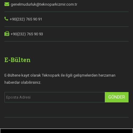
genelmudurluk@teknoparkizmir.com.tr
+90(232) 765 90 91
+90(232) 765 90 93
E-Bülten
E-Bültene kayıt olarak Teknopark ile ilgili gelişmelerden herzaman
haberdar olabilirsiniz.
GÖNDER
© Copyright 2019 Teknopark İzmir | Tüm hakları saklıdır.