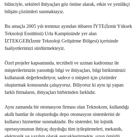
bilinciyle, sektörel ihtiyaçları göz önüne alarak, etkin ve yenilikçi
bilişim çözümleri sunmaktayız.
Bu amaçla 2005 yılı temmuz ayından itibaren İYTE(İzmir Yüksek
Teknoloji Enstitüsü) Urla Kampüsünde yer alan
İZTEKGEB(İzmir Teknoloji Geliştirme Bölgesi) içerisinde
faaliyetlerimizi sürdürmekteyiz.
Özel projeler kapsamında, tecrübeli ve uzman kadromuz ile
müşterilerimizin yansıttığı bilgi ve ihtiyaçları, bilgi birikimimizi
kullanarak değerlendiriyor, sadece o müşteri için çözümler
oluşturmak konusunda çalışıyoruz. Biliyoruz ki aynı işi yapan
farklı firmaların, ihtiyaçları birbirinden farklıdır.
Aynı zamanda bir otomasyon firması olan Teknokom, kullandığı
akıllı bantlar ile oluşturduğu depo otomasyon sistemlerini de
kullanıcı hizmetine sunmaktadır. Bu sistemler, bir lojistik
operasyonunun ihtiyaç duyduğu tüm iyileştirmeleri, mekanik,
elektronik ve yazılım olarak gerçekleştirmekte, uzun ömürlü,