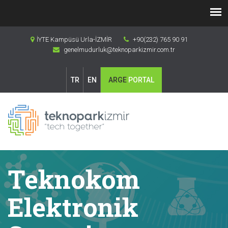
İYTE Kampüsü Urla-İZMİR
+90(232) 765 90 91
genelmudurluk@teknoparkizmir.com.tr
TR
EN
ARGE
PORTAL
Teknokom
Elektronik