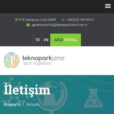
İYTE Kampüsü Urla-İZMİR
+90(232) 765 90 91
genelmudurluk@teknoparkizmir.com.tr
TR
EN
ARGE
PORTAL
İletişim
Anasayfa
İletişim