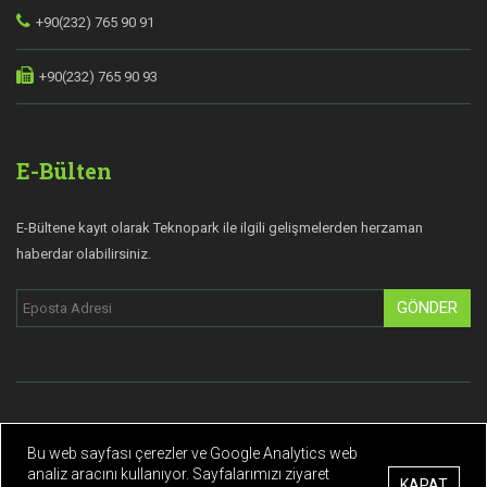
+90(232) 765 90 91
+90(232) 765 90 93
E-Bülten
E-Bültene kayıt olarak Teknopark ile ilgili gelişmelerden herzaman
haberdar olabilirsiniz.
GÖNDER
© Copyright 2019 Teknopark İzmir | Tüm hakları saklıdır.
Bu web sayfası çerezler ve Google Analytics web
Gizlilik Politikası
Kişisel Verilerin Korunması
analiz aracını kullanıyor. Sayfalarımızı ziyaret
|
KAPAT