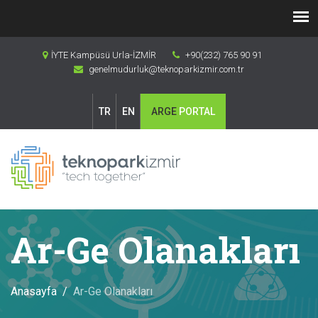
İYTE Kampüsü Urla-İZMİR
+90(232) 765 90 91
genelmudurluk@teknoparkizmir.com.tr
TR
EN
ARGE
PORTAL
Ar-Ge Olanakları
Anasayfa
Ar-Ge Olanakları