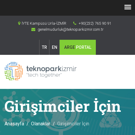
İYTE Kampüsü Urla-İZMİR
+90(232) 765 90 91
genelmudurluk@teknoparkizmir.com.tr
TR
EN
ARGE
PORTAL
Girişimciler İçin
Anasayfa
Olanaklar
Girişimciler İçin