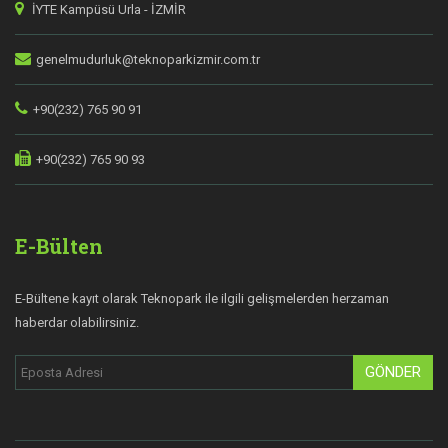
İYTE Kampüsü Urla - İZMİR
genelmudurluk@teknoparkizmir.com.tr
+90(232) 765 90 91
+90(232) 765 90 93
E-Bülten
E-Bültene kayıt olarak Teknopark ile ilgili gelişmelerden herzaman
haberdar olabilirsiniz.
GÖNDER