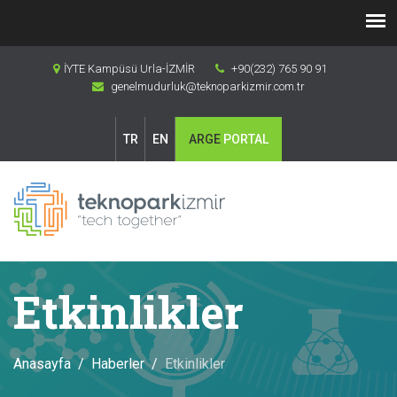
İYTE Kampüsü Urla-İZMİR
+90(232) 765 90 91
genelmudurluk@teknoparkizmir.com.tr
TR
EN
ARGE
PORTAL
Etkinlikler
Anasayfa
Haberler
Etkinlikler