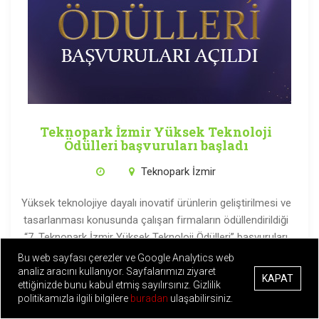
Teknopark İzmir Yüksek Teknoloji
Ödülleri başvuruları başladı
Teknopark İzmir
Yüksek teknolojiye dayalı inovatif ürünlerin geliştirilmesi ve
tasarlanması konusunda çalışan firmaların ödüllendirildiği
“7. Teknopark İzmir Yüksek Teknoloji Ödülleri” başvuruları
başladı.
Bu web sayfası çerezler ve Google Analytics web
analiz aracını kullanıyor. Sayfalarımızı ziyaret
KAPAT
Devamını Oku...
ettiğinizde bunu kabul etmiş sayılırsınız. Gizlilik
politikamızla ilgili bilgilere
buradan
ulaşabilirsiniz.