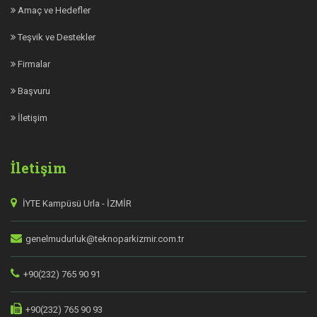
Amaç ve Hedefler
Teşvik ve Destekler
Firmalar
Başvuru
İletişim
İletişim
İYTE Kampüsü Urla - İZMİR
genelmudurluk@teknoparkizmir.com.tr
+90(232) 765 90 91
+90(232) 765 90 93