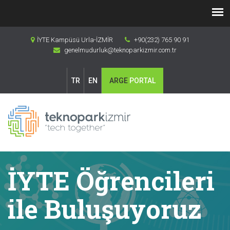
İYTE Kampüsü Urla-İZMİR
+90(232) 765 90 91
genelmudurluk@teknoparkizmir.com.tr
TR
EN
ARGE
PORTAL
İYTE Öğrencileri
ile Buluşuyoruz