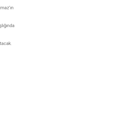
lmaz’ın
şlığında
tacak.