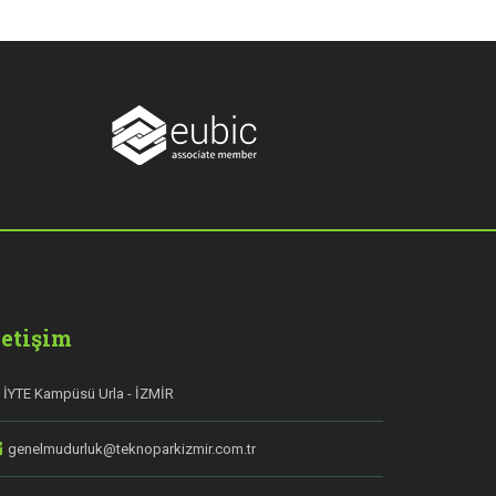
letişim
İYTE Kampüsü Urla - İZMİR
genelmudurluk@teknoparkizmir.com.tr