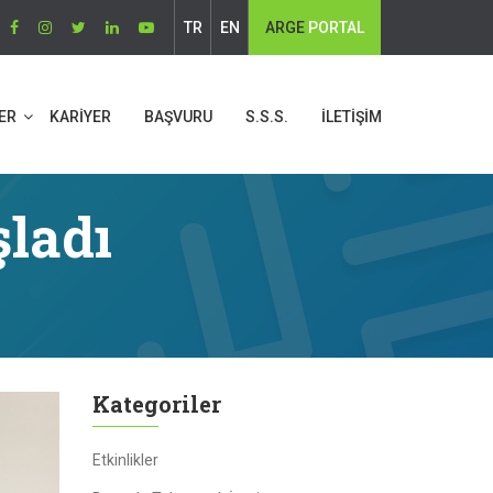
TR
EN
ARGE
PORTAL
ER
KARİYER
BAŞVURU
S.S.S.
İLETİŞİM
şladı
Kategoriler
Etkinlikler