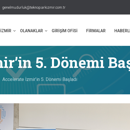
genelmudurluk@teknoparkizmir.com.tr
İZMİR
OLANAKLAR
GİRİŞİM OFİSİ
FİRMALAR
HABERL
ir’in 5. Dönemi Ba
Accelerate İzmir’in 5. Dönemi Başladı