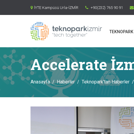
İYTE Kampüsü Urla-İZMİR
+90(232) 765 90 91
TEKNOPARK 
Accelerate İzm
Anasayfa
Haberler
Teknopark'tan Haberler