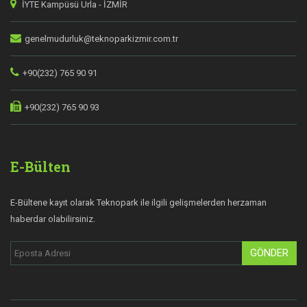
İYTE Kampüsü Urla - İZMİR
genelmudurluk@teknoparkizmir.com.tr
+90(232) 765 90 91
+90(232) 765 90 93
E-Bülten
E-Bültene kayıt olarak Teknopark ile ilgili gelişmelerden herzaman
haberdar olabilirsiniz.
GÖNDER