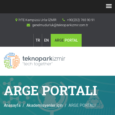
İYTE Kampüsü Urla-İZMİR
+90(232) 765 90 91
genelmudurluk@teknoparkizmir.com.tr
TR
EN
ARGE
PORTAL
ARGE PORTALI
Anasayfa
Akademisyenler İçin
ARGE PORTALI