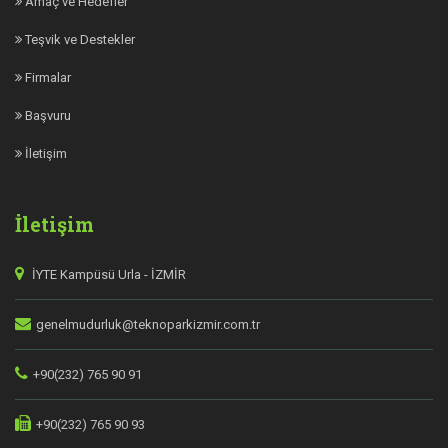
Amaç ve Hedefler
Teşvik ve Destekler
Firmalar
Başvuru
İletişim
İletişim
İYTE Kampüsü Urla - İZMİR
genelmudurluk@teknoparkizmir.com.tr
+90(232) 765 90 91
+90(232) 765 90 93