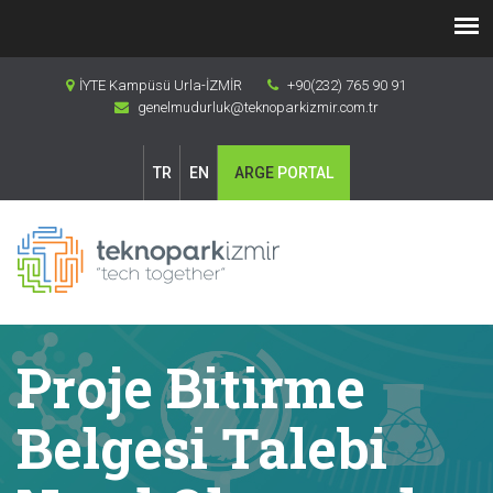
İYTE Kampüsü Urla-İZMİR
+90(232) 765 90 91
genelmudurluk@teknoparkizmir.com.tr
TR
EN
ARGE
PORTAL
Proje Bitirme
Belgesi Talebi