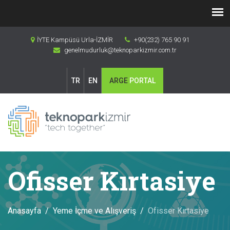
İYTE Kampüsü Urla-İZMİR
+90(232) 765 90 91
genelmudurluk@teknoparkizmir.com.tr
TR
EN
ARGE
PORTAL
Ofisser Kırtasiye
Anasayfa
Yeme İçme ve Alışveriş
Ofisser Kırtasiye