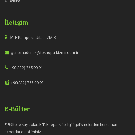
İletişim
İletişim
İYTE Kampüsü Urla - İZMİR
genelmudurluk@teknoparkizmir.com.tr
+90(232) 765 90 91
+90(232) 765 90 93
E-Bülten
E-Bültene kayıt olarak Teknopark ile ilgili gelişmelerden herzaman
haberdar olabilirsiniz.